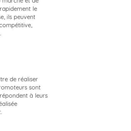
u marché et de
 rapidement le
e, ils peuvent
 compétitive,
.
re de réaliser
promoteurs sont
 répondent à leurs
éalisée
.