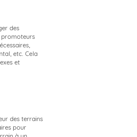
ger des
es promoteurs
écessaires,
tal, etc. Cela
exes et
ur des terrains
aires pour
rrain à un