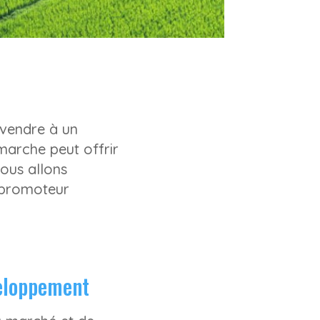
 vendre à un
marche peut offrir
nous allons
n promoteur
veloppement