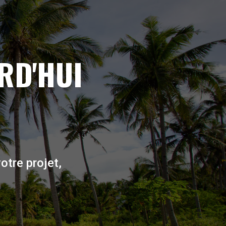
RD'HUI
otre projet,