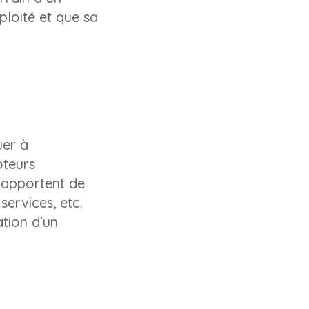
ploité et que sa
uer à
oteurs
 apportent de
services, etc.
ation d’un